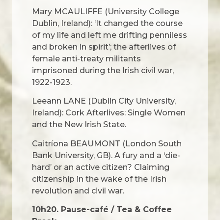
Mary MCAULIFFE (University College
Dublin, Ireland): ‘It changed the course
of my life and left me drifting penniless
and broken in spirit’; the afterlives of
female anti-treaty militants
imprisoned during the Irish civil war,
1922-1923.
Leeann LANE (Dublin City University,
Ireland): Cork Afterlives: Single Women
and the New Irish State.
Caitríona BEAUMONT (London South
Bank University, GB). A fury and a ‘die-
hard’ or an active citizen? Claiming
citizenship in the wake of the Irish
revolution and civil war.
10h20.
Pause-café / Tea & Coffee