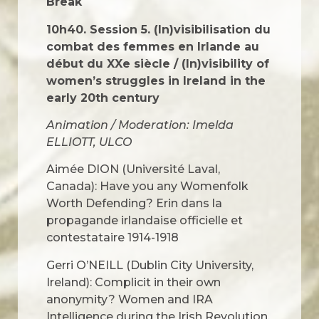
Break
10h40. Session 5. (In)visibilisation du
combat des femmes en Irlande au
début du XXe siècle
/
(In)visibility of
women’s struggles in Ireland in the
early 20th century
Animation / Moderation: Imelda
ELLIOTT, ULCO
Aimée DION (Université Laval,
Canada): Have you any Womenfolk
Worth Defending? Erin dans la
propagande irlandaise officielle et
contestataire 1914-1918
Gerri O’NEILL (Dublin City University,
Ireland): Complicit in their own
anonymity? Women and IRA
Intelligence during the Irish Revolution,