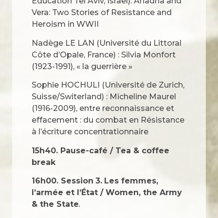
Education Tel Aviv, Israel): Ariadna and
Vera: Two Stories of Resistance and
Heroism in WWII
Nadège LE LAN (Université du Littoral
Côte d’Opale, France) : Silvia Monfort
(1923-1991), « la guerrière »
Sophie HOCHULI (Université de Zurich,
Suisse/Switerland) : Micheline Maurel
(1916-2009), entre reconnaissance et
effacement : du combat en Résistance
à l’écriture concentrationnaire
15h40.
Pause-café / Tea & coffee
break
16h00. Session
3.
Les femmes,
l’armée et l’État /
Women, the Army
& the State
.